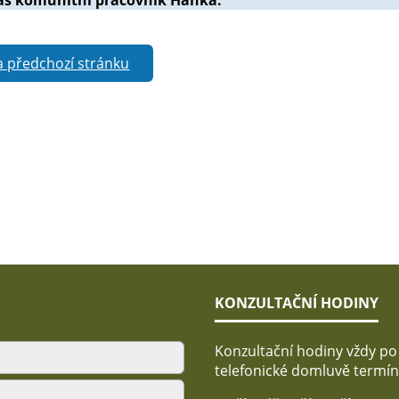
Vás komunitní pracovník Hanka.
a předchozí stránku
KONZULTAČNÍ HODINY
Konzultační hodiny vždy po
telefonické domluvě termín