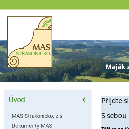
Maják z
Úvod
Přijďte 
S sebou 
MAS Strakonicko, z.s.
Dokumenty MAS