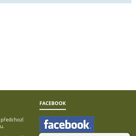
FACEBOOK
 předchozí
u.