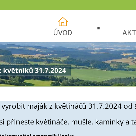
ÚVOD
AKT
 květníků 31.7.2024
si vyrobit maják z květináčů 31.7.2024 o
si přineste květináče, mušle, kamínky a ta