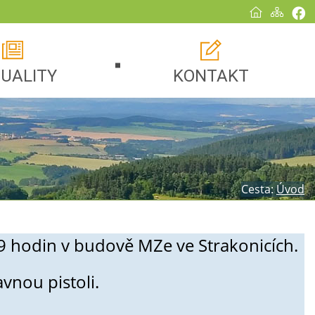
UALITY
KONTAKT
Cesta:
Úvod
d 9 hodin v budově MZe ve Strakonicích.
vnou pistoli.