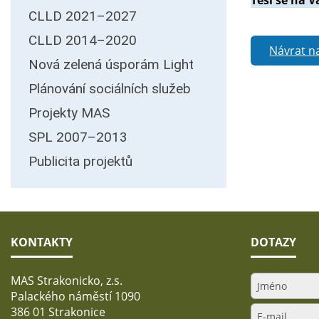
Těší se na 
CLLD 2021–2027
CLLD 2014–2020
Návrat n
Nová zelená úsporám Light
Plánování sociálních služeb
Projekty MAS
SPL 2007–2013
Publicita projektů
KONTAKTY
DOTAZY
MAS Strakonicko, z.s.
Palackého náměstí 1090
386 01 Strakonice