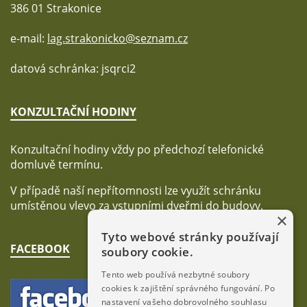
386 01 Strakonice
e-mail:
lag.strakonicko@seznam.cz
datová schránka: jsqrci2
KONZULTAČNÍ HODINY
Konzultační hodiny vždy po předchozí telefonické
domluvě termínu.
V případě naší nepřítomnosti lze využít schránku
umístěnou vlevo za vstupními dveřmi do budovy.
×
Tyto webové stránky používají
FACEBOOK
soubory cookie.
Tento web používá nezbytné soubory
cookies k zajištění správného fungování. Po
nastavení vašeho dobrovolného souhlasu