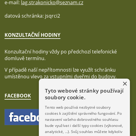
e-mail:
lag.strakonicko@seznam.cz
datová schránka: jsqrci2
KONZULTAČNÍ HODINY
Konzultační hodiny vždy po předchozí telefonické
domluvě termínu.
V případě naší nepřítomnosti lze využít schránku
umístěnou vlevo za vstupními dveřmi do budovy.
×
Tyto webové stránky používají
FACEBOOK
soubory cookie.
Tento web používá nezbytné soubory
cookies k zajištění správného fungování. Po
nastavení vašeho dobrovolného souhlasu
bude využívat i další typy cookies (výkonové,
analytické, …). Svůj souhlas můžete kdykoliv