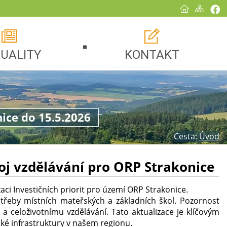
UALITY
KONTAKT
nice do 15.5.2026
Cesta:
Úvod
voj vzdělávání pro ORP Strakonice
ci Investičních priorit pro území ORP Strakonice.
třeby místních mateřských a základních škol. Pozornost
 celoživotnímu vzdělávání. Tato aktualizace je klíčovým
ké infrastruktury v našem regionu.