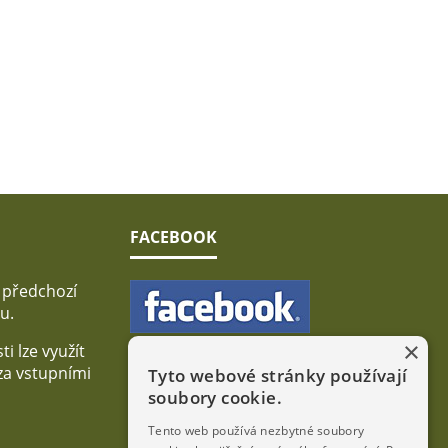
FACEBOOK
 předchozí
u.
×
i lze využít
za vstupními
Tyto webové stránky používají
soubory cookie.
Tento web používá nezbytné soubory