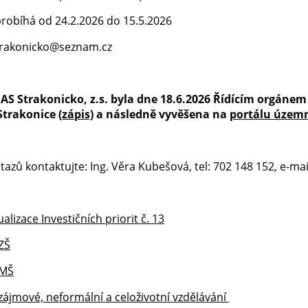
probíhá od 24.2.2026 do 15.5.2026
strakonicko@seznam.cz
S Strakonicko, z.s. byla dne 18.6.2026 Řídícím orgánem s
Strakonice
(zápis)
a následně vyvěšena na
portálu územ
tazů kontaktujte: Ing. Věra Kubešová, tel: 702 148 152, e-m
alizace Investičních priorit č. 13
ZŠ
 MŠ
zájmové, neformální a celoživotní vzdělávání