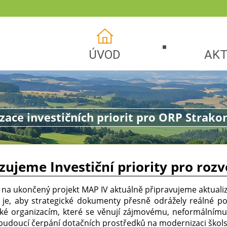
ÚVOD
AKT
zace investičních priorit pro ORP Strako
zujeme Investiční priority pro roz
 na ukončený projekt MAP IV aktuálně připravujeme aktualiza
 je, aby strategické dokumenty přesně odrážely reálné po
é organizacím, které se věnují zájmovému, neformálnímu a
udoucí čerpání dotačních prostředků na modernizaci škols