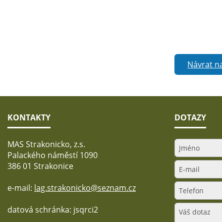
Návrat n
KONTAKTY
DOTAZY
MAS Strakonicko, z.s.
Palackého náměstí 1090
386 01 Strakonice
e-mail:
lag.strakonicko@seznam.cz
datová schránka: jsqrci2