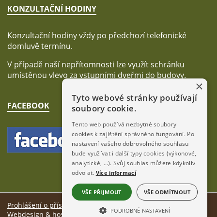
KONZULTAČNÍ HODINY
Konzultační hodiny vždy po předchozí telefonické
domluvě termínu.
V případě naší nepřítomnosti lze využít schránku
umístěnou vlevo za vstupními dveřmi do budovy.
×
Tyto webové stránky používají
FACEBOOK
soubory cookie.
Tento web používá nezbytné soubory
cookies k zajištění správného fungování. Po
nastavení vašeho dobrovolného souhlasu
bude využívat i další typy cookies (výkonové,
analytické, …). Svůj souhlas můžete kdykoliv
odvolat.
Více informací
VŠE PŘIJMOUT
VŠE ODMÍTNOUT
Prohlášení o přístupnosti
PODROBNÉ NASTAVENÍ
Webdesign & hosting:
ŠumavaNet.CZ