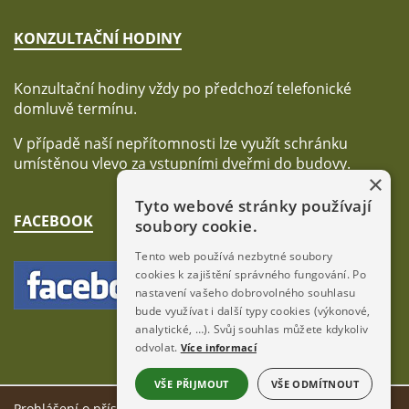
KONZULTAČNÍ HODINY
Konzultační hodiny vždy po předchozí telefonické
domluvě termínu.
V případě naší nepřítomnosti lze využít schránku
umístěnou vlevo za vstupními dveřmi do budovy.
×
Tyto webové stránky používají
FACEBOOK
soubory cookie.
Tento web používá nezbytné soubory
cookies k zajištění správného fungování. Po
nastavení vašeho dobrovolného souhlasu
bude využívat i další typy cookies (výkonové,
analytické, …). Svůj souhlas můžete kdykoliv
odvolat.
Více informací
VŠE PŘIJMOUT
VŠE ODMÍTNOUT
Prohlášení o přístupnosti