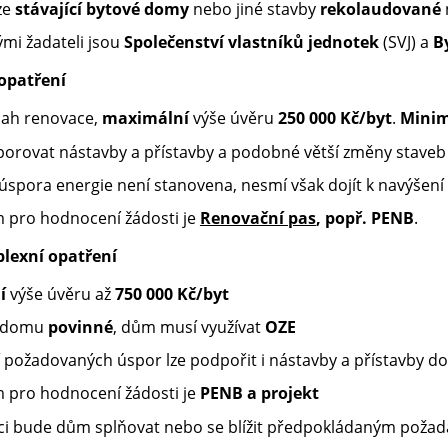
ze
stávající bytové domy
nebo jiné stavby
rekolaudované
mi žadateli jsou
Společenství vlastníků jednotek
(SVJ) a
B
 opatření
sah renovace,
maximální
výše úvěru
250 000 Kč/byt
.
Mini
orovat nástavby a přístavby a podobné větší změny staveb
úspora energie není stanovena, nesmí však dojít k navýšení
 pro hodnocení žádosti je
Renovační pas
, popř. PENB
.
lexní opatření
í
výše úvěru až
750 000 Kč/byt
domu
povinné
, dům musí využívat
OZE
í požadovaných úspor lze podpořit i nástavby a přístavby 
 pro hodnocení žádosti je
PENB a projekt
ci bude dům splňovat nebo se blížit předpokládaným poža