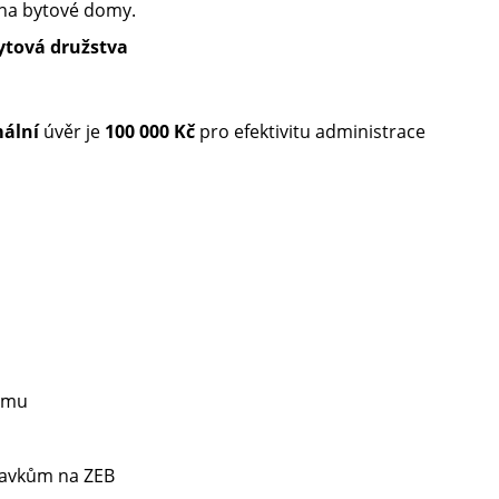
na bytové domy.
ytová družstva
mální
úvěr je
100 000 Kč
pro efektivitu administrace
domu
davkům na ZEB