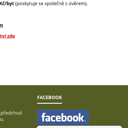
 Kč/byt
(poskytuje se společně s úvěrem).
ám
tví zde
FACEBOOK
 předchozí
u.