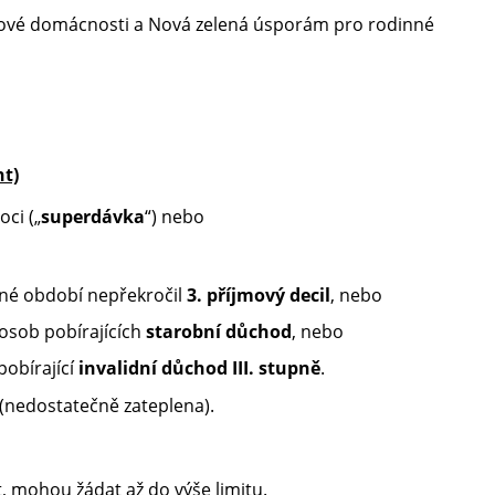
jmové domácnosti a Nová zelená úsporám pro rodinné
t)
ci („
superdávka
“) nebo
dné období nepřekročil
3. příjmový decil
, nebo
osob pobírajících
starobní důchod
, nebo
obírající
invalidní důchod III. stupně
.
(nedostatečně zateplena).
t, mohou žádat až do výše limitu.