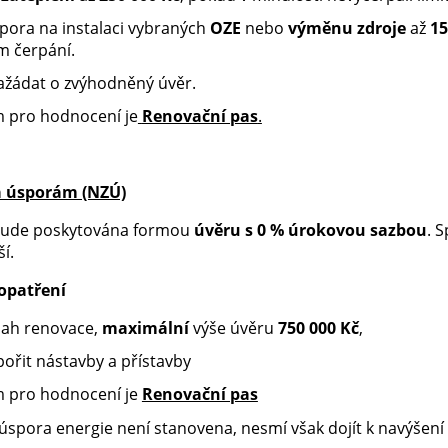
pora na instalaci vybraných
OZE
nebo
výměnu zdroje
až
15
m čerpání.
ažádat o zvýhodněný úvěr.
 pro hodnocení je
Renovační pas
.
á úsporám (NZÚ)
ude poskytována formou
úvěru s 0 % úrokovou sazbou
. 
ší.
 opatření
sah renovace,
maximální
výše úvěru
750 000 Kč
,
ořit nástavby a přístavby
 pro hodnocení je
Renovační pas
úspora energie není stanovena, nesmí však dojít k navýšení