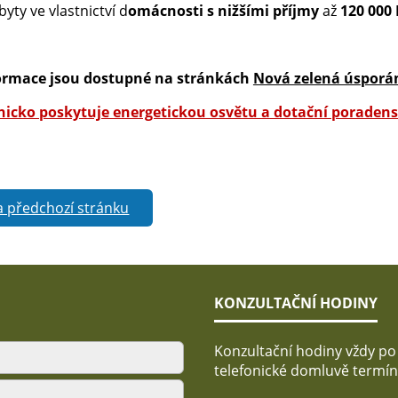
byty ve vlastnictví d
omácnosti s nižšími příjmy
až
120 000
ormace jsou dostupné na stránkách
Nová zelená úspor
icko poskytuje energetickou osvětu a dotační poradens
a předchozí stránku
KONZULTAČNÍ HODINY
Konzultační hodiny vždy po
telefonické domluvě termín