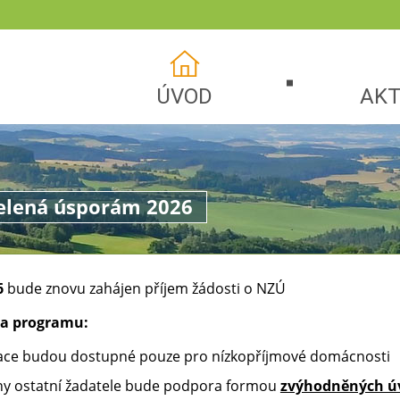
ÚVOD
AKT
elená úsporám 2026
6
bude znovu zahájen příjem žádosti o NZÚ
a programu:
ace budou dostupné pouze pro nízkopříjmové domácnosti
ny ostatní žadatele bude podpora formou
zvýhodněných úv