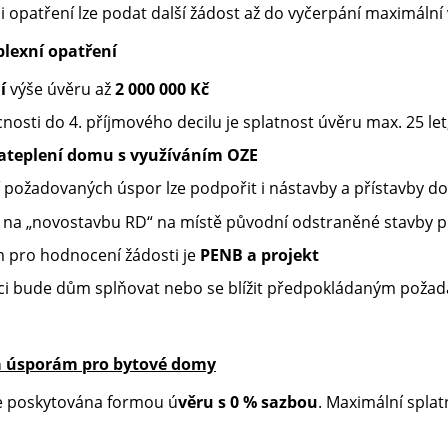
ci opatření lze podat další žádost až do vyčerpání maximální
lexní opatření
í
výše úvěru až
2 000 000 Kč
osti do 4. příjmového decilu je splatnost úvěru max. 25 let,
ateplení domu s využíváním OZE
í požadovaných úspor lze podpořit i nástavby a přístavby 
 i na „novostavbu RD“ na místě původní odstraněné stavby p
 pro hodnocení žádosti je
PENB a projekt
ci bude dům splňovat nebo se blížit předpokládaným poža
á úsporám pro bytové domy
e poskytována formou ú
věru s 0 % sazbou
. Maximální splatn