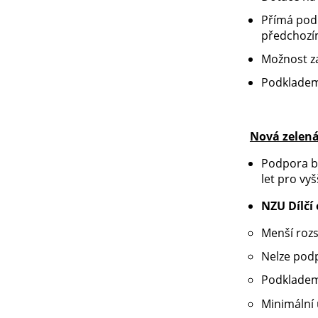
Přímá pod
předchozí
Možnost z
Podkladem
Nová zelen
Podpora b
let pro vyš
NZU Dílčí
Menší roz
Nelze podp
Podkladem
Minimální 