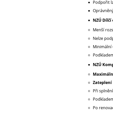
Podpořit l
Oprávněný
NZÚ Dílčí
Menší roz
Nelze podp
Minimální 
Podkladem
NZÚ Komp
Maximáln
Zateplení
Při splněn
Podkladem
Po renova