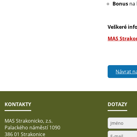
Bonus
na 
Veškeré inf
MAS Strakon
Návrat n
KONTAKTY
DOTAZY
MAS Strakonicko, z.s.
Palackého náměstí 1090
386 01 Strakonice