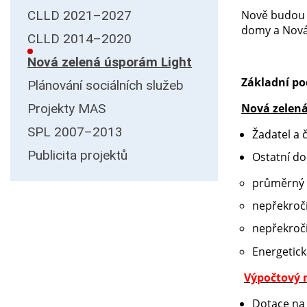
CLLD 2021–2027
Nově budou 
domy a Nová
CLLD 2014–2020
Nová zelená úsporám Light
Základní p
Plánování sociálních služeb
Projekty MAS
Nová zelená
SPL 2007–2013
Žadatel a 
Publicita projektů
Ostatní do
průměrný č
nepřekroč
nepřekroč
Energetick
Výpočtový n
Dotace n