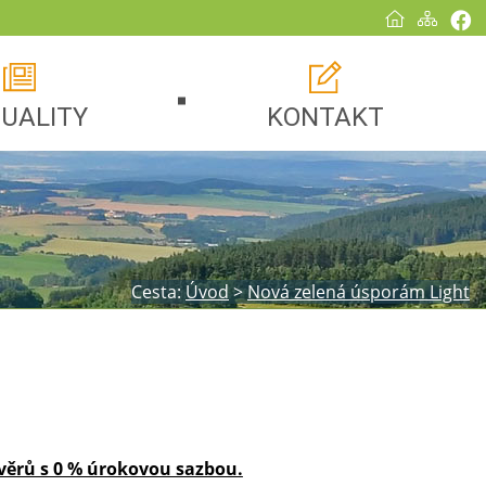
UALITY
KONTAKT
Cesta:
Úvod
>
Nová zelená úsporám Light
ěrů s 0 % úrokovou sazbou.