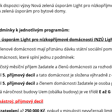
k dispozici výzvy Nová zelená úsporám Light pro nízkopří
 zelená úsporám pro bytové domy.
odmínky k jednotlivým programům:
 úsporám Light pro nízkopříjmové domácnosti (NZÚ Ligh
členové domácnosti mají přiznánu dávku státní sociální pomo
mácnosti, které splní jednu z podmínek:
istý měsíční příjem žadatele a členů domácnosti za rozho
il
5. příjmový decil
a tato domácnost je složena výhradně z 
il
5. příjmový decil
a členem domácnosti žadatele je osoba p
á náročnost budovy Uem (obálka budovy) je ve třídě
E až G
ástroj: přijmový decil
a
zateplení
až
250 000 Kč
, pokud v minulosti nevyčerpali limi