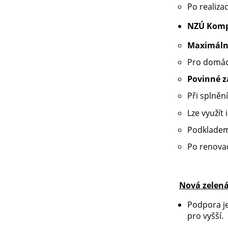
Po realiza
NZÚ Komp
Maximáln
Pro domácn
Povinné z
Při splněn
Lze využít
Podkladem
Po renova
Nová zelen
Podpora j
pro vyšší.