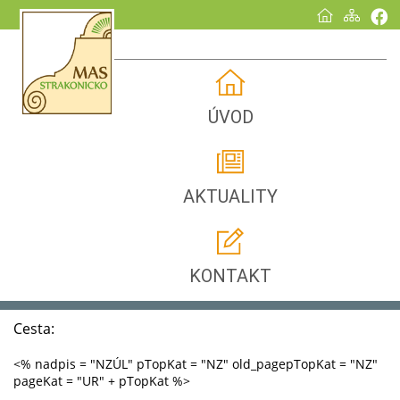
ÚVOD
AKTUALITY
KONTAKT
Cesta:
<% nadpis = "NZÚL" pTopKat = "NZ" old_pagepTopKat = "NZ"
pageKat = "UR" + pTopKat %>