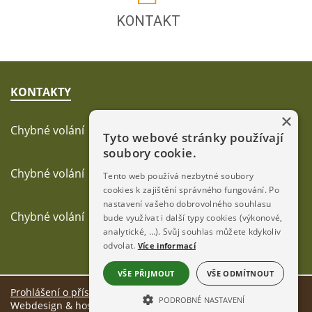
KONTAKT
KONTAKTY
×
Chybné volání
Tyto webové stránky používají
soubory cookie.
Chybné volání
Tento web používá nezbytné soubory
cookies k zajištění správného fungování. Po
nastavení vašeho dobrovolného souhlasu
Chybné volání
bude využívat i další typy cookies (výkonové,
analytické, …). Svůj souhlas můžete kdykoliv
odvolat.
Více informací
VŠE PŘIJMOUT
VŠE ODMÍTNOUT
Prohlášení o přístupnosti
PODROBNÉ NASTAVENÍ
Webdesign & hosting:
ŠumavaNet.CZ