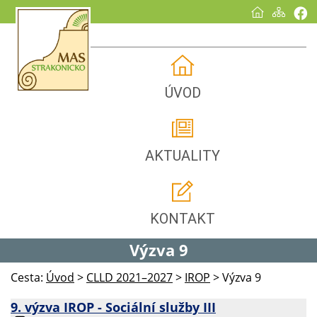
ÚVOD
AKTUALITY
KONTAKT
Výzva 9
Cesta:
Úvod
>
CLLD 2021–2027
>
IROP
>
Výzva 9
9. výzva IROP - Sociální služby III