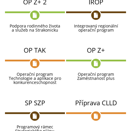
OP Z+ 2
IROP
Podpora rodinného života
Integrovaný regionální
a služeb na Strakonicku
operační program
OP TAK
OP Z+
Operační program
Operační program
Technologie a aplikace pro
Zaměstnanost plus
konkurenceschopnost
SP SZP
Příprava CLLD
Programový rámec
Strategického plánu