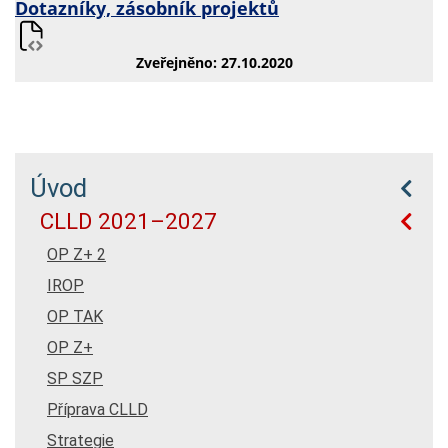
Dotazníky, zásobník projektů
Zveřejněno: 27.10.2020
Úvod
CLLD 2021–2027
OP Z+ 2
IROP
OP TAK
OP Z+
SP SZP
Příprava CLLD
Strategie