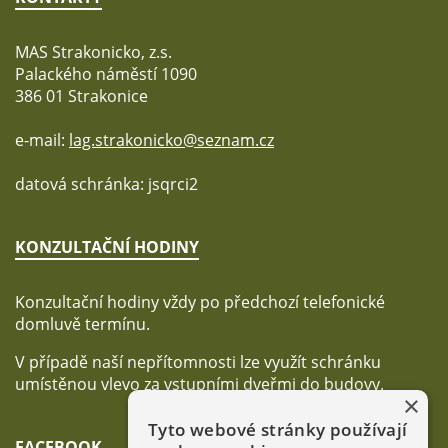
MAS Strakonicko, z.s.
Palackého náměstí 1090
386 01 Strakonice
e-mail:
lag.strakonicko@seznam.cz
datová schránka: jsqrci2
KONZULTAČNÍ HODINY
Konzultační hodiny vždy po předchozí telefonické
domluvě termínu.
V případě naší nepřítomnosti lze využít schránku
umístěnou vlevo za vstupními dveřmi do budovy.
×
Tyto webové stránky používají
FACEBOOK