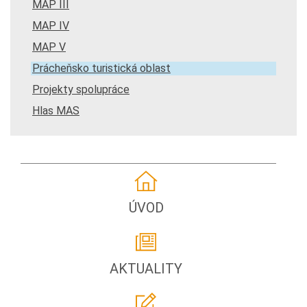
MAP III
MAP IV
MAP V
Prácheňsko turistická oblast
Projekty spolupráce
Hlas MAS
ÚVOD
AKTUALITY